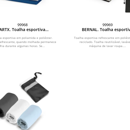
99968
99969
ARTX. Toalha esportiva
BERNAL. Toalha esporti
frescante em poliamida e
refrescante em poliéster 
poliéster
reciclado com bolsa em n
a esportiva em poliamida e poliéster.
Toalha esportiva refrescante em poliés
refrescante, quando molhada permanece
reciclado. Toalha reutilizável, laváv
woven
fria durante algumas horas. Se...
máquina de lavar roupa....