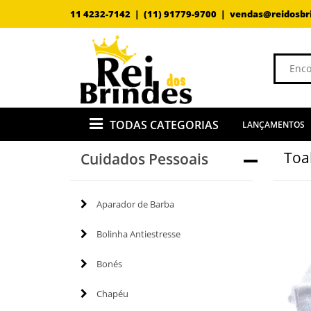
11 4232-7142 |
(11) 91779-9700 |
vendas@reidosbr
TODAS CATEGORIAS
LANÇAMENTOS
Toa
Cuidados Pessoais
Aparador de Barba
Bolinha Antiestresse
Bonés
Chapéu