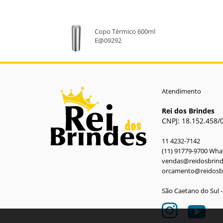
VERDE
LARANJA
Copo Térmico 600ml
E@09292
Atendimento
Rei dos Brindes
CNPJ: 18.152.458/
11 4232-7142
(11) 91779-9700 Wh
vendas@reidosbrin
orcamento@reidosb
São Caetano do Sul 