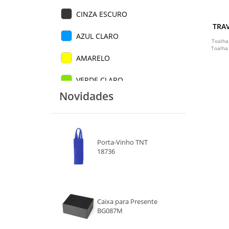
CINZA ESCURO
TRAV
AZUL CLARO
Toalha
Toalha 
AMARELO
VERDE CLARO
Novidades
VERMELHO
AZUL ROYAL
Porta-Vinho TNT
PRETO
18736
AZUL
AZUL ESCURO
Caixa para Presente
BG087M
CINZA