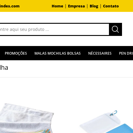
|
|
|
indes.com
Home
Empresa
Blog
Contato
PROMOÇÕES
MALAS MOCHILAS BOLSAS
NÉCESSAIRES
PEN DR
lha