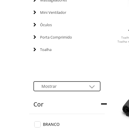
Massageadores
Mini Ventilador
Óculos
re
Porta Comprimido
Toalh
Toalha 
Toalha
Cor
BRANCO