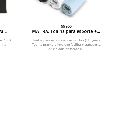
99965
va
MATIRA. Toalha para esporte em
100%
microfibra (210 g/m²)
on-
ter 100%
Toalha para esporte em microfibra (210 g/m²).
el na
Toalha prática e leve que facilita o transporte,
de elevada absorção e...