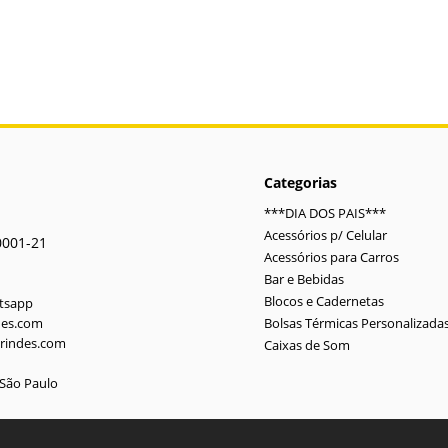
Categorias
***DIA DOS PAIS***
Acessórios p/ Celular
0001-21
Acessórios para Carros
Bar e Bebidas
Blocos e Cadernetas
atsapp
des.com
Bolsas Térmicas Personalizada
rindes.com
Caixas de Som
-São Paulo