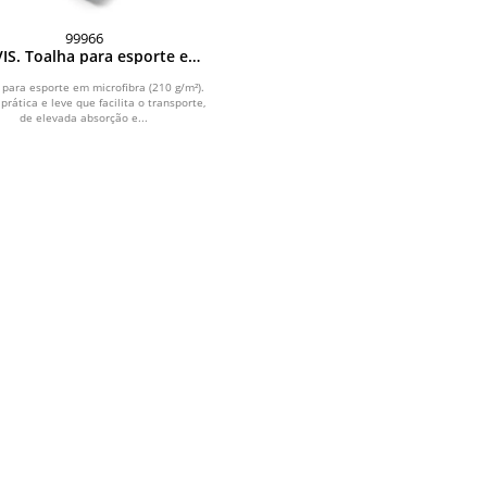
99966
IS. Toalha para esporte em
microfibra (210 g/m²)
 para esporte em microfibra (210 g/m²).
prática e leve que facilita o transporte,
de elevada absorção e...