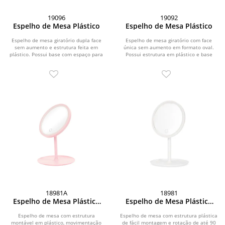
19096
19092
Espelho de Mesa Plástico
Espelho de Mesa Plástico
Espelho de mesa giratório dupla face
Espelho de mesa giratório com face
sem aumento e estrutura feita em
única sem aumento em formato oval.
plástico. Possui base com espaço para
Possui estrutura em plástico e base
organizar...
com espaço...
18981A
18981
Espelho de Mesa Plástico
Espelho de Mesa Plástico
com LED
com LED
Espelho de mesa com estrutura
Espelho de mesa com estrutura plástica
montável em plástico, movimentação
de fácil montagem e rotação de até 90