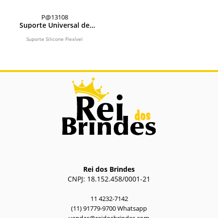
P@13108
Suporte Universal de
Silicone Flexível para
Celular
Suporte Silicone Flexível
Rei dos Brindes
CNPJ: 18.152.458/0001-21
11 4232-7142
(11) 91779-9700 Whatsapp