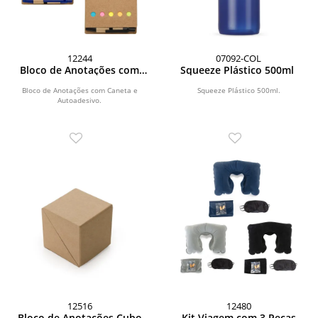
12244
07092-COL
Bloco de Anotações com
Squeeze Plástico 500ml
Caneta e Autoadesivo
Bloco de Anotações com Caneta e
Squeeze Plástico 500ml.
Autoadesivo.
12516
12480
Bloco de Anotações Cubo
Kit Viagem com 3 Peças