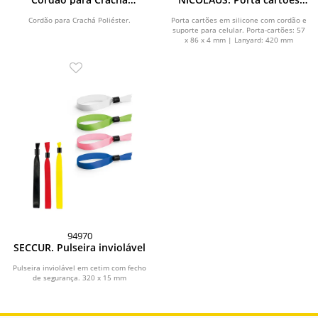
Poliéster
para celular em silicone
Cordão para Crachá Poliéster.
Porta cartões em silicone com cordão e
suporte para celular. Porta-cartões: 57
x 86 x 4 mm | Lanyard: 420 mm
94970
SECCUR. Pulseira inviolável
Pulseira inviolável em cetim com fecho
de segurança. 320 x 15 mm