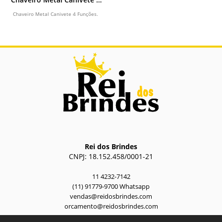
Funções
Chaveiro Metal Canivete 4 Funções.
Rei dos Brindes
CNPJ: 18.152.458/0001-21
11 4232-7142
(11) 91779-9700 Whatsapp
vendas@reidosbrindes.com
orcamento@reidosbrindes.com