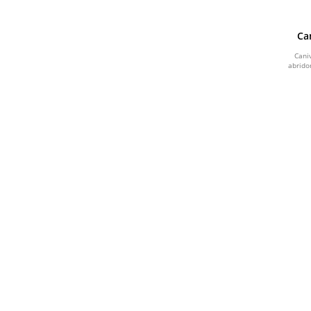
Ca
Cani
abrido