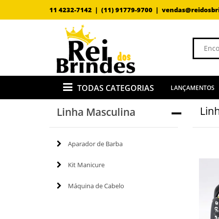
11 4232-7142 |
(11) 91779-9700 |
vendas@reidosbr
TODAS CATEGORIAS
LANÇAMENTOS
Lin
Linha Masculina
Aparador de Barba
Kit Manicure
Máquina de Cabelo