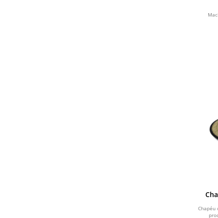
Mac
Cha
forro
Chapéu 
pro