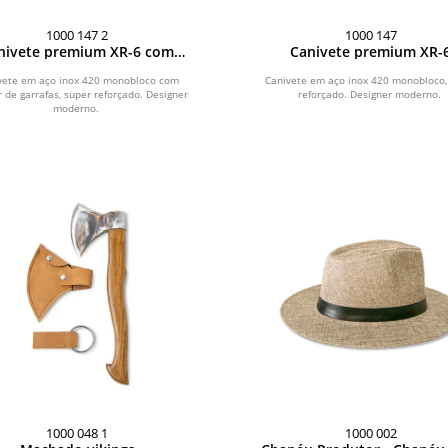
1000 147 2
1000 147
nivete premium XR-6 com
Canivete premium XR-
abridor de garrafa
vete em aço inox 420 monobloco com
Canivete em aço inox 420 monobloco,
r de garrafas, super reforçado. Designer
reforçado. Designer moderno.
moderno.
1000 048 1
1000 002