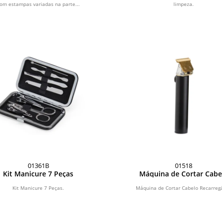
om estampas variadas na parte...
limpeza.
01361B
01518
Kit Manicure 7 Peças
Máquina de Cortar Cabe
Recarregável
Kit Manicure 7 Peças.
Máquina de Cortar Cabelo Recarregá