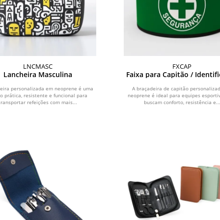
LNCMASC
FXCAP
Lancheira Masculina
Faixa para Capitão / Identif
Personalizada
heira personalizada em neoprene é uma
A braçadeira de capitão personaliza
o prática, resistente e funcional para
neoprene é ideal para equipes esporti
transportar refeições com mais...
buscam conforto, resistência e..