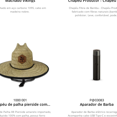
Machado vikings
Chapéu Produtor - Chapéu 
de bambu cor palha
hado em aço carbono 1095, cabo em
Chapéu Fibra de Bambu - Chapéu Prod
madeira nobre.
fabricado com fibras naturais (bamb
poliéster. Leve, confortável, pode.
1000 001
P@03083
péu de palha pierside com
Aparador de Barba
 com aplique frontal e lateral
de Palha 88 Pierside amarelo importado,
Aparador de Barba elétrico recarreg
duzido 100% com palha, possui forro
Acompanha cabo USB Tipo-C e escovin