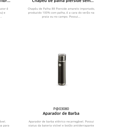
fibra
Chapéu de palha pierside sem
forro com aplique frontal e lateral
utor é
Chapéu de Palha 88 Pierside amarelo importado,
u) e
produzido 100% com palha, é a cara do verão na
..
praia ou no campo. Possui...
P@03080
Aparador de Barba
ável.
Aparador de barba elétrico recarregável. Possui
ha para
status da bateria visível e botão antiderrapante