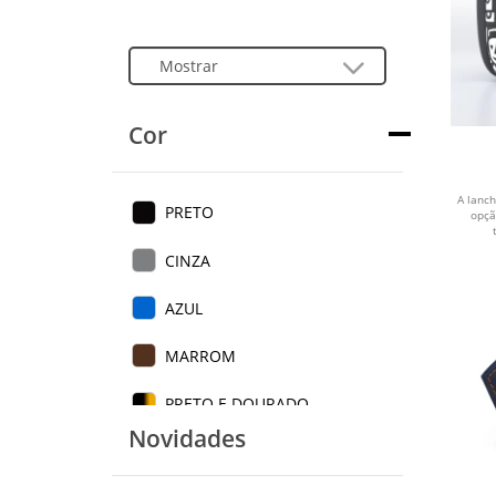
Cor
A lanc
PRETO
opçã
CINZA
AZUL
MARROM
PRETO E DOURADO
Novidades
ROSA