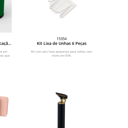
15354
icação
Kit Lixa de Unhas 6 Peças
da em
Kit com seis lixas pequenas para unhas com
vas que
miolo em EVA.
.