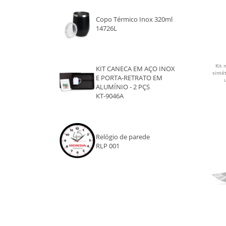
VERDE CLARO
Copo Térmico Inox 320ml
VERMELHO
14726L
VINHO
Kit 
CREME
KIT CANECA EM AÇO INOX
sinté
E PORTA-RETRATO EM
ALUMÍNIO - 2 PÇS
CARAMELO
KT-9046A
PRATA E PRETO
ROXO
Relógio de parede
RLP 001
VERDE
BRANCO