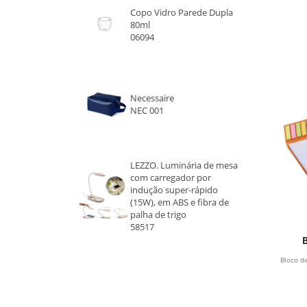
Copo Vidro Parede Dupla
TRANSPARENTE
80ml
06094
BAMBU
BRANCO
Necessaire
NEC 001
NATURAL
MARROM
LEZZO. Luminária de mesa
com carregador por
indução super-rápido
(15W), em ABS e fibra de
palha de trigo
58517
Bloco d