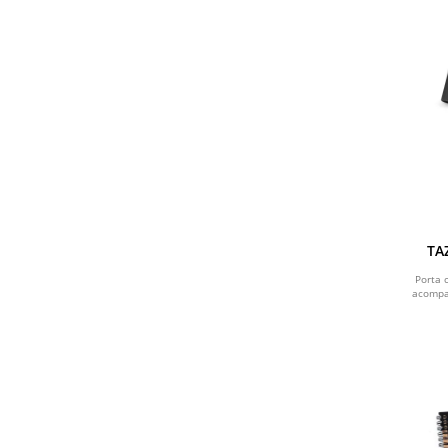
TA
Porta 
acompa