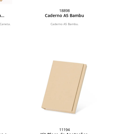
18898
m
Caderno A5 Bambu
a
Caneta.
Caderno A5 Bambu.
11194