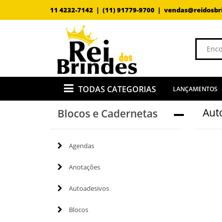
11 4232-7142 |
(11) 91779-9700 |
vendas@reidosbr
TODAS CATEGORIAS
LANÇAMENTOS
Aut
Blocos e Cadernetas
Agendas
Anotações
Autoadesivos
Blocos