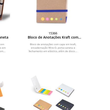
15366
aneta
Bloco de Anotações Kraft com
Caneta
 com
Bloco de anotações com capa em kraft,
as em
encadernação Wire-O, porta-caneta e
em...
fechamento em elástico, além de disco...