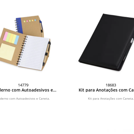
14779
18683
derno com Autoadesivos e
Kit para Anotações com C
Caneta
derno com Autoadesivos e Caneta.
Kit para Anotações com Caneta.