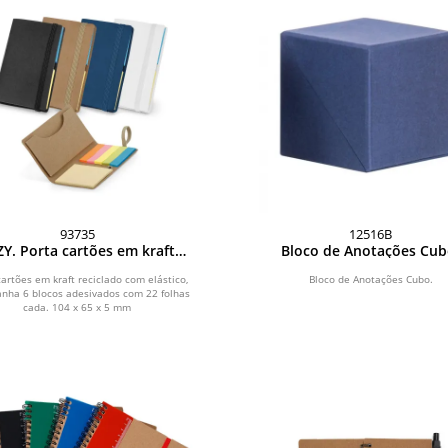
93735
12516B
ZY. Porta cartões em kraft
Bloco de Anotações Cu
reciclado com elástico
cartões em kraft reciclado com elástico,
Bloco de Anotações Cubo.
nha 6 blocos adesivados com 22 folhas
cada. 104 x 65 x 5 mm