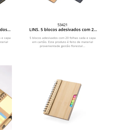
53421
ados
LINS. 5 blocos adesivados com 20
folhas em cartão
a e capa
5 blocos adesivados com 20 folhas cada e capa
terial
em cartão. Este produto é feito de material
.
provenientede gestão florestal...