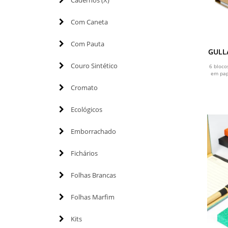
Cadernos (X)
Com Caneta
Com Pauta
GULLA
25 f
Couro Sintético
6 bloco
em pap
Cromato
Ecológicos
Emborrachado
Fichários
Folhas Brancas
Folhas Marfim
Kits