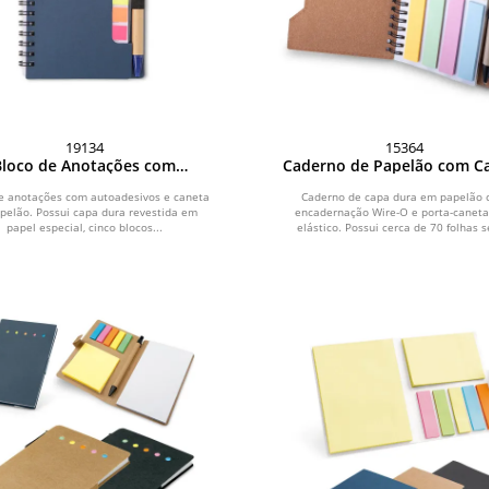
19134
15364
Bloco de Anotações com
Caderno de Papelão com C
Autoadesivos e Caneta
e anotações com autoadesivos e caneta
Caderno de capa dura em papelão
pelão. Possui capa dura revestida em
encadernação Wire-O e porta-canet
papel especial, cinco blocos...
elástico. Possui cerca de 70 folhas s