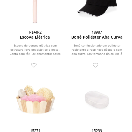
P$AIR2
18987
Escova Elétrica
Boné Poliéster Aba Curva
Escova de dentes elétrica com
Boné confeccionado em poliéster
estrutura leve em plástico e metal.
resistente a respingos dágua e com
Conta com fácil acionamento: basta
aba curva. Em tamanho único, ele é
ligar o botão para...
ajustável por...
15271
15239