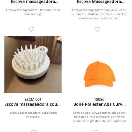
Escova massageadora
Escova Massageadora
capilar
Capilar
Escova Massageadora - Personalizada
Escova Massageadora Capilar Silicone
com seu logo
P/ Banho – Material: Silicone – Cor: Cor
aleatória (de acordo com a...
ESCM 001
18986
Escova massageadora couro
Boné Poliéster Aba Curva
cabeludo
com Tela
Escova massageadora para couro
Boné de aba curva confeccionado em
cabeludo.
poliéster e tela respirável em nylon.
Possui fecho plástico de fácil ajuste na
parte...