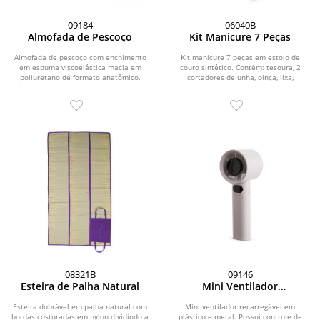
09184
06040B
Almofada de Pescoço
Kit Manicure 7 Peças
Almofada de pescoço com enchimento
Kit manicure 7 peças em estojo de
em espuma viscoelástica macia em
couro sintético. Contém: tesoura, 2
poliuretano de formato anatômico.
cortadores de unha, pinça, lixa,
Possui capa...
empurrador de...
08321B
09146
Esteira de Palha Natural
Mini Ventilador
Recarregável
Esteira dobrável em palha natural com
Mini ventilador recarregável em
bordas costuradas em nylon dividindo a
plástico e metal. Possui controle de