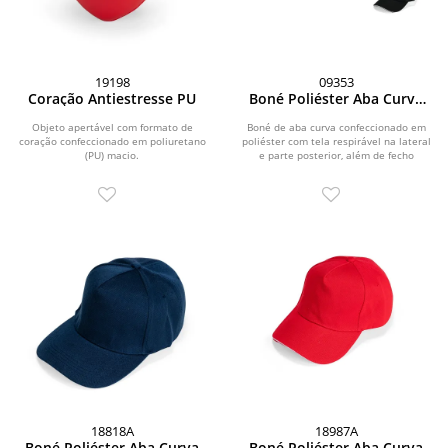
19198
09353
Coração Antiestresse PU
Boné Poliéster Aba Curva
com Tela
Objeto apertável com formato de
Boné de aba curva confeccionado em
coração confeccionado em poliuretano
poliéster com tela respirável na lateral
(PU) macio.
e parte posterior, além de fecho
ajustável...
18818A
18987A
Boné Poliéster Aba Curva
Boné Poliéster Aba Curva