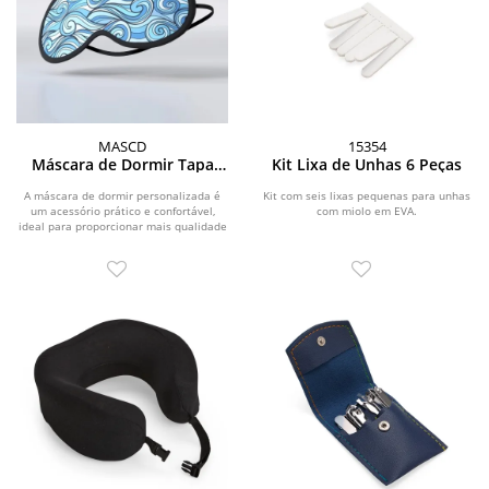
MASCD
15354
Máscara de Dormir Tapa
Kit Lixa de Unhas 6 Peças
Olho Personalizada
A máscara de dormir personalizada é
Kit com seis lixas pequenas para unhas
um acessório prático e confortável,
com miolo em EVA.
ideal para proporcionar mais qualidade
ao...