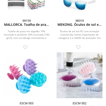
99159
98319
MALLORCA. Toalha de praia
MEKONG. Óculos de sol em
em algodão 70% reciclado e
PC com armação
poliéster 30% reciclado (180
translúcida
Toalha de praia em algodão 70%
Óculos de sol em PC com armação
reciclado e poliéster 30% reciclado (180
g/m²)
translúcida, lentes espelhadas de
g/m²), com um design minimalista e
categoria 3 e UV400 de proteção. Em
elegante para...
conformidade com...
ESCM 003
ESCM 002