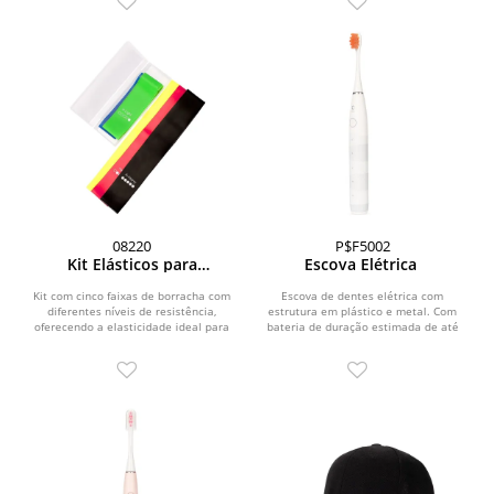
08220
P$F5002
Kit Elásticos para
Escova Elétrica
Exercícios com 5 peças
Kit com cinco faixas de borracha com
Escova de dentes elétrica com
diferentes níveis de resistência,
estrutura em plástico e metal. Com
oferecendo a elasticidade ideal para
bateria de duração estimada de até
a prática de...
180 dias, oferece...