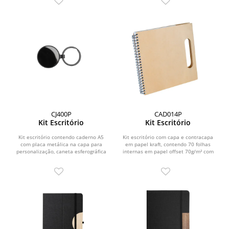
CJ400P
CAD014P
Kit Escritório
Kit Escritório
Kit escritório contendo caderno A5
Kit escritório com capa e contracapa
com placa metálica na capa para
em papel kraft, contendo 70 folhas
personalização, caneta esferográfica
internas em papel offset 70g/m² com
em alumínio,...
impressão em...