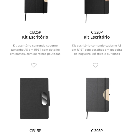
CJ325P
CJ320P
Kit Escritório
Kit Escritório
Kit escritório contendo caderno
Kit escritório contendo caderno A5
tamanho A5 em RPET com detalhe
em RPET com detalhes em madeira
em bambu, com 80 folhas pautadas
de nogueira, elástico e 80 folhas
em papel 70g/m²,...
pautadas em papel...
CJ315P
CJ305P