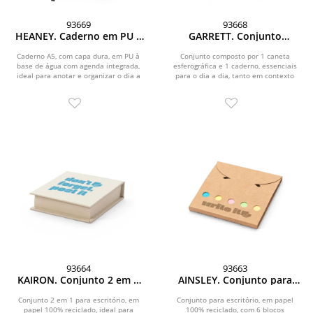
93669
93668
HEANEY. Caderno em PU à
GARRETT. Conjunto
base de água com agenda
composto por 1 caneta
integrada e página
esferográfica e 1 caderno,
Caderno A5, com capa dura, em PU à
Conjunto composto por 1 caneta
base de água com agenda integrada,
pautadas
esferográfica e 1 caderno, essenciais
em PU e aço inox
ideal para anotar e organizar o dia a
para o dia a dia, tanto em contexto
dia com...
pessoal como...
93664
93663
KAIRON. Conjunto 2 em 1
AINSLEY. Conjunto para
para escritório, em papel
escritório, em papel 100%
100% reciclado, com 6
reciclado, com 6 blocos
Conjunto 2 em 1 para escritório, em
Conjunto para escritório, em papel
papel 100% reciclado, ideal para
blocos adesivados
100% reciclado, com 6 blocos
adesivados