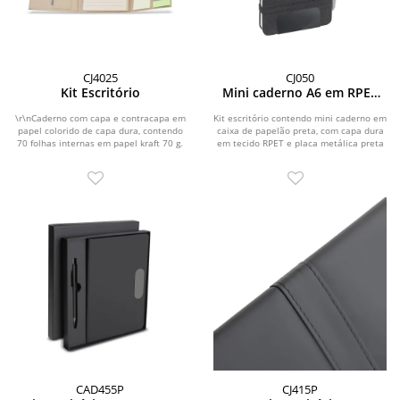
CJ4025
CJ050
Kit Escritório
Mini caderno A6 em RPET
com caneta
\r\nCaderno com capa e contracapa em
Kit escritório contendo mini caderno em
papel colorido de capa dura, contendo
caixa de papelão preta, com capa dura
70 folhas internas em papel kraft 70 g.
em tecido RPET e placa metálica preta
Acompanha...
para...
CAD455P
CJ415P