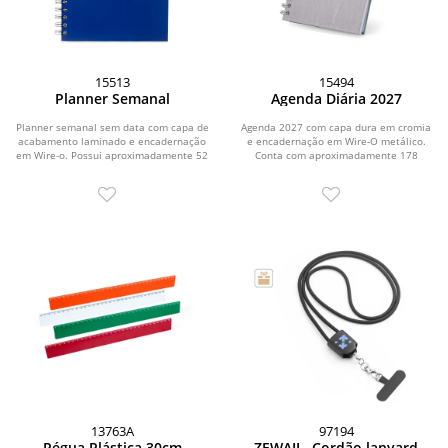
15513
15494
Planner Semanal
Agenda Diária 2027
Planner semanal sem data com capa de
Agenda 2027 com capa dura em cromia
acabamento laminado e encadernação
e encadernação em Wire-O metálico.
em Wire-o. Possui aproximadamente 52
Conta com aproximadamente 178
folhas...
folhas dedicadas...
13763A
97194
Régua Plástica 30cm
ZEWAIL. Cordão lanyard