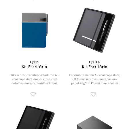
CJ135
CJ130P
Kit Escritório
Kit Escritório
Kit escritório contendo caderno A5
Caderno tamanho A5 com capa dura,
com capa dura em PU cinza com
80 folhas internas pautadas em
detalhes em PU colorido e linhas
papel 70g/m². Possui marcador de
prateadas, 80 folhas...
página e elástico de...