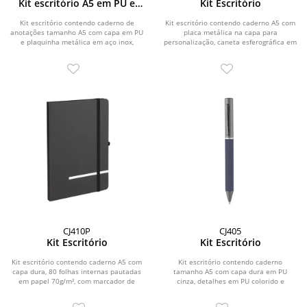
Kit escritório A5 em PU e
Kit Escritório
Caneta Metalica
Kit escritório contendo caderno de
Kit escritório contendo caderno A5 com
anotações tamanho A5 com capa em PU
placa metálica na capa para
e plaquinha metálica em aço inox,
personalização, caneta esferográfica em
caneta em...
alumínio,...
CJ410P
CJ405
Kit Escritório
Kit Escritório
Kit escritório contendo caderno A5 com
Kit escritório contendo caderno
capa dura, 80 folhas internas pautadas
tamanho A5 com capa dura em PU
em papel 70g/m², com marcador de
cinza, detalhes em PU colorido e
página e...
impressão de linhas...