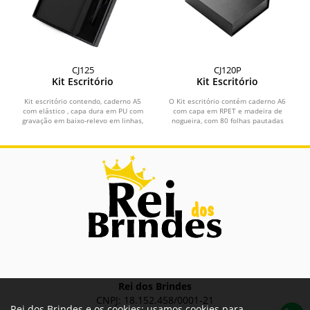
CJ125
CJ120P
Kit Escritório
Kit Escritório
Kit escritório contendo, caderno A5
O Kit escritório contém caderno A6
com elástico , capa dura em PU com
com capa em RPET e madeira de
gravação em baixo-relevo em linhas,
nogueira, com 80 folhas pautadas
80 folhas...
em papel 70g/m², e 1...
Rei dos Brindes
CNPJ: 18.152.458/0001-21
Rei dos Brindes e os cookies: usamos cookies para