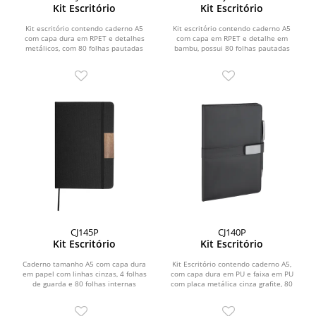
Kit Escritório
Kit Escritório
Kit escritório contendo caderno A5
Kit escritório contendo caderno A5
com capa dura em RPET e detalhes
com capa em RPET e detalhe em
metálicos, com 80 folhas pautadas
bambu, possui 80 folhas pautadas
em papel 70g/m²....
em papel 70g/m², garrafa...
CJ145P
CJ140P
Kit Escritório
Kit Escritório
Caderno tamanho A5 com capa dura
Kit Escritório contendo caderno A5,
em papel com linhas cinzas, 4 folhas
com capa dura em PU e faixa em PU
de guarda e 80 folhas internas
com placa metálica cinza grafite, 80
pautadas em papel...
folhas internas...