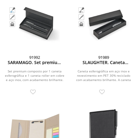
91992
91989
SARAMAGO. Set premium
SLAUGHTER. Caneta
de 1 caneta esferográfica e
esferográfica em aço inox
1 caneta roller em cobre e
com acabamento brilhante
Set premium composto por 1 caneta
Caneta esferográfica em aço inox e
esferográfica e 1 caneta roller em cobre
aço inox, com escrita em
revestimento em PET 30% reciclado
e escrita preta
e aço inox, com acabamento brilhante.
com acabamento brilhante. A caneta
azul
Dokumental®
A caneta...
esferográfica tem...