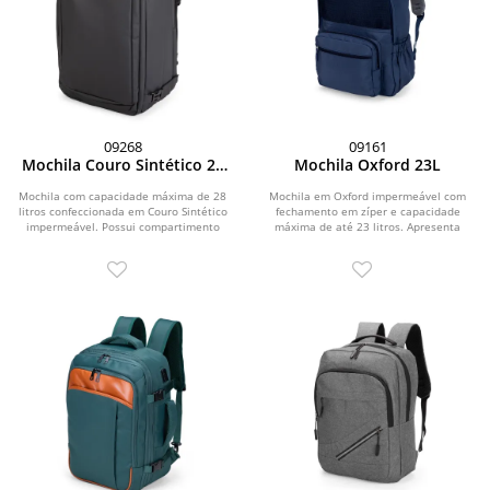
09268
09161
Mochila Couro Sintético 28
Mochila Oxford 23L
Litros
Mochila com capacidade máxima de 28
Mochila em Oxford impermeável com
litros confeccionada em Couro Sintético
fechamento em zíper e capacidade
impermeável. Possui compartimento
máxima de até 23 litros. Apresenta
principal...
divisória interna...