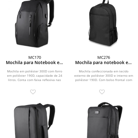
MC170
MC276
Mochila para Notebook em
Mochila para notebook em
Poliéster 300D
Poliéster 300D
Mochila em poliéster 300D com forro
Mochila confeccionada em tecido
em poliéster 190D, capacidade de 24
externo de poliéster 300D e interno em
litros. Conta com faixa reflexiva nas
poliéster 190D. Com bolso frontal com
alças de...
zíper, dois...