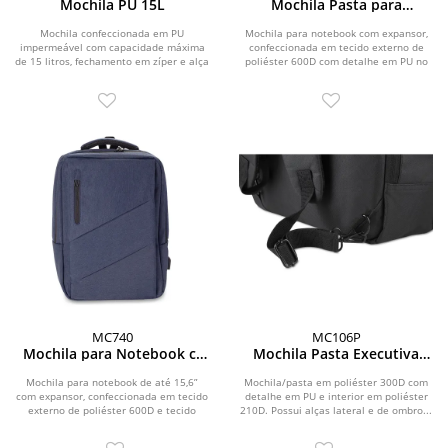
Mochila PU 15L
Mochila Pasta para
notebook c/ Expansor
Mochila confeccionada em PU
Mochila para notebook com expansor,
impermeável com capacidade máxima
confeccionada em tecido externo de
de 15 litros, fechamento em zíper e alça
poliéster 600D com detalhe em PU no
de fechamento em...
zíper e tecido...
MC740
MC106P
Mochila para Notebook c/
Mochila Pasta Executiva
Expansor
para notebook
Mochila para notebook de até 15,6”
Mochila/pasta em poliéster 300D com
com expansor, confeccionada em tecido
detalhe em PU e interior em poliéster
externo de poliéster 600D e tecido
210D. Possui alças lateral e de ombro...
interno de...