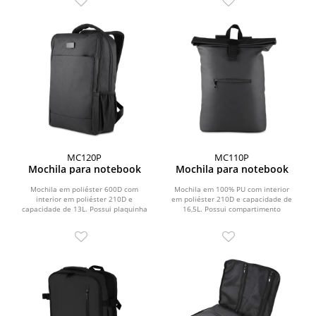
MC120P
MC110P
Mochila para notebook
Mochila para notebook
Mochila em poliéster 600D com
Mochila em 100% PU com interior
interior em poliéster 210D e
em poliéster 210D e capacidade de
capacidade de 13L. Possui plaquinha
16,5L. Possui compartimento
metálica magnética...
principal com zíper e alça...