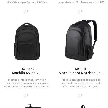
divisória e zíper frontal, divisórias
capacidade de 21L. Possui conector USB
internas,...
lateral,...
E@18373
MC104P
Mochila Nylon 25L
Mochila para Notebook em
Poliéster 300D
Mochila confeccionada em nylon
Mochila confeccionada em tecido
impermeável com capacidade máxima
externo de poliéster 300D e tecido
de 25L. Possui compartimento principal
interno de poliéster 190D, com
com divisória...
capacidade total de 23...