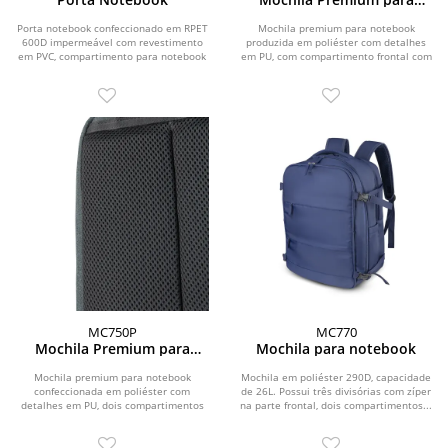
notebook
Porta notebook confeccionado em RPET
Mochila premium para notebook
600D impermeável com revestimento
produzida em poliéster com detalhes
em PVC, compartimento para notebook
em PU, com compartimento frontal com
de até 14” e...
zíper e plaquinha...
MC750P
MC770
Mochila Premium para
Mochila para notebook
notebook
Mochila premium para notebook
Mochila em poliéster 290D, capacidade
confeccionada em poliéster com
de 26L. Possui três divisórias com zíper
detalhes em PU, dois compartimentos
na parte frontal, dois compartimentos...
frontais com zíper e...