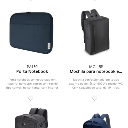
PA150
MC115P
Porta Notebook
Mochila para notebook em
Poliéster 600D
Porta notebook confeccionado em
Mochila confeccionada em tecido
material polyester-cotton com tecido
externo de poliéster 600D e tecido PVC.
tipo canvas, bolso frontal com interior
Com capacidade total de 19 litros.
acolchoado,...
Possui bolso...