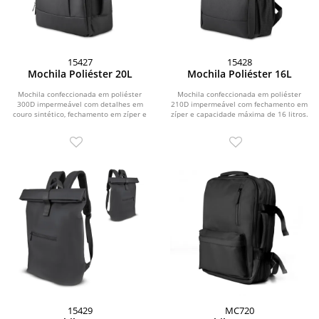
15427
15428
Mochila Poliéster 20L
Mochila Poliéster 16L
Mochila confeccionada em poliéster
Mochila confeccionada em poliéster
300D impermeável com detalhes em
210D impermeável com fechamento em
couro sintético, fechamento em zíper e
zíper e capacidade máxima de 16 litros.
capacidade...
Possui...
15429
MC720