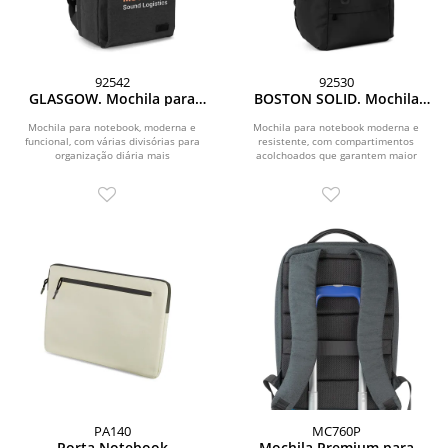
92542
92530
GLASGOW. Mochila para
BOSTON SOLID. Mochila
notebook (17 3 ) em
para notebook (17 ) em
poliéster reciclado de alta
nylon 150D com 2
Mochila para notebook, moderna e
Mochila para notebook moderna e
funcional, com várias divisórias para
densidade 600D (20L)
resistente, com compartimentos
compartimentos
organização diária mais
acolchoados que garantem maior
acolchoados
eficiente.Material...
proteção para os seus...
PA140
MC760P
Porta Notebook
Mochila Premium para