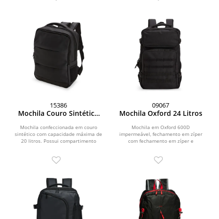
15386
09067
Mochila Couro Sintético
Mochila Oxford 24 Litros
20L
Mochila confeccionada em couro
Mochila em Oxford 600D
sintético com capacidade máxima de
impermeável, fechamento em zíper
20 litros. Possui compartimento
com fechamento em zíper e
principal com divisória...
puxadores em cordão de nylon, e...