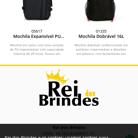
05617
01335
Mochila Expansível PU
Mochila Dobrável 16L
28L
Mochila em nylon com uma camada
Mochila dobrável confeccionada em
de PU impermeável com capacidade
poliéster impermeável e detalhes
máxima de 28 litros. Possui um
em plástico, com fechamento em
compartimento interno a...
zíper e capacidade...
Rei dos Brindes
CNPJ: 18.152.458/0001-21
Rei dos Brindes e os cookies: usamos cookies para