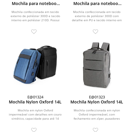
Mochila para notebook
Mochila para notebook
em Poliéster 300D
em Poliéster 300D
Mochila confeccionada em tecido
Mochila confeccionada em tecido
externo de poliéster 300D e tecido
externo de poliéster 300D com
interno em poliéster 210D. Possui
detalhe em PU e tecido interno em
fechamento em cadeado...
poliéster 210D, com...
E@01324
E@01323
Mochila Nylon Oxford 14L
Mochila Nylon Oxford 14L
Mochila em nylon Oxford
Mochila confeccionada em nylon
impermeável com detalhes em couro
Oxford impermeável, com
sintético, capacidade para até 14
fechamento em zíper, puxadores
litros, fechamento em zíper...
com detalhes em nylon e plástico
e...