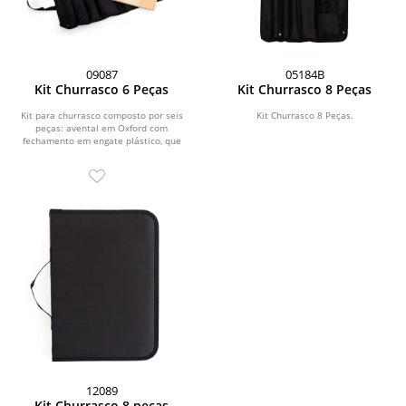
09087
05184B
Kit Churrasco 6 Peças
Kit Churrasco 8 Peças
Kit para churrasco composto por seis
Kit Churrasco 8 Peças.
peças: avental em Oxford com
fechamento em engate plástico, que
pode ser dobrado e...
12089
Kit Churrasco 8 peças