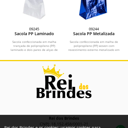
09245
09244
Sacola PP Laminado
Sacola PP Metalizada
Sacola confeccionada em malha
Sacola confeccionada em malha de
trançada de polipropileno (PP)
polipropileno (PP) woven com
laminado e dois pares de alças de
revestimento externo metalizado em
tamanhos diferentes em...
filme de alumínio e duas...
Rei dos Brindes
CNPJ: 18.152.458/0001-21
Rei dos Brindes e os cookies: usamos cookies para