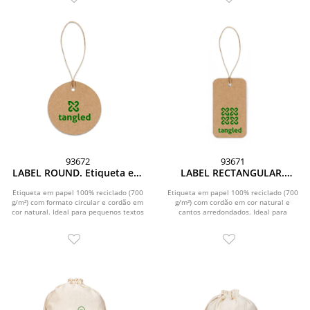
93672
93671
LABEL ROUND. Etiqueta em
LABEL RECTANGULAR.
papel 100% reciclado (700
Etiqueta em papel 100%
g/m²) com formato circular
reciclado (700 g/m²) com
Etiqueta em papel 100% reciclado (700
Etiqueta em papel 100% reciclado (700
g/m²) com formato circular e cordão em
g/m²) com cordão em cor natural e
formato retangular
cor natural. Ideal para pequenos textos
cantos arredondados. Ideal para
ou...
pequenos textos ou...