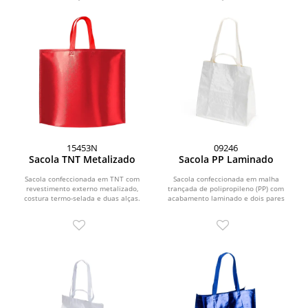
15453N
09246
Sacola TNT Metalizado
Sacola PP Laminado
Sacola confeccionada em TNT com
Sacola confeccionada em malha
revestimento externo metalizado,
trançada de polipropileno (PP) com
costura termo-selada e duas alças.
acabamento laminado e dois pares
de alças de tamanhos...