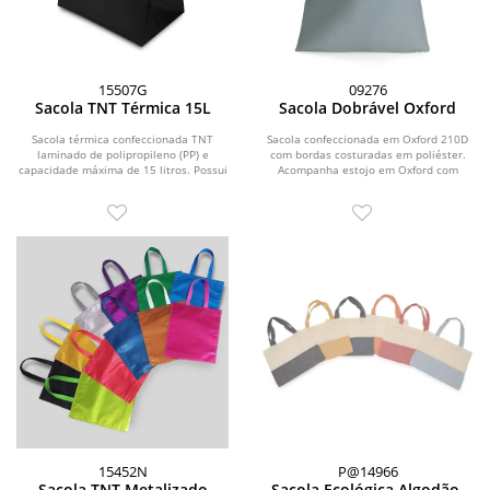
15507G
09276
Sacola TNT Térmica 15L
Sacola Dobrável Oxford
Sacola térmica confeccionada TNT
Sacola confeccionada em Oxford 210D
laminado de polipropileno (PP) e
com bordas costuradas em poliéster.
capacidade máxima de 15 litros. Possui
Acompanha estojo em Oxford com
revestimento...
fechamento por...
15452N
P@14966
Sacola TNT Metalizado
Sacola Ecológica Algodão