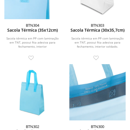
BTN304
BTN303
Sacola Térmica (35x12cm)
Sacola Térmica (30x35,7cm)
Sacola térmica em PP com laminação
Sacola térmica em PP com laminação
em TNT, possui fita adesiva para
em TNT, possui fita adesiva para
fechamento, interior
fechamento, interior soldado.
soldado.\r\n\r\n \r\n\r\n...
BTN302
BTN300