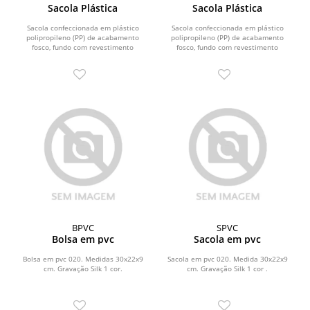
Sacola Plástica
Sacola Plástica
Sacola confeccionada em plástico
Sacola confeccionada em plástico
polipropileno (PP) de acabamento
polipropileno (PP) de acabamento
fosco, fundo com revestimento
fosco, fundo com revestimento
interno em papelão e...
interno em papelão e...
BPVC
SPVC
Bolsa em pvc
Sacola em pvc
Bolsa em pvc 020. Medidas 30x22x9
Sacola em pvc 020. Medida 30x22x9
cm. Gravação Silk 1 cor.
cm. Gravação Silk 1 cor .