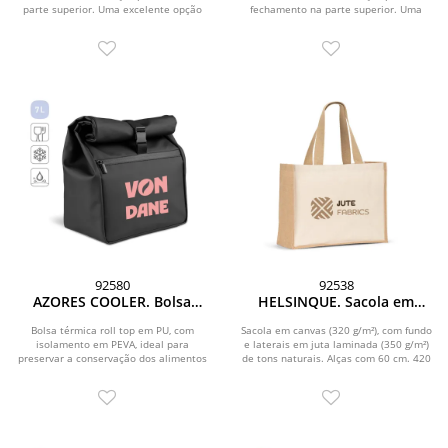
parte superior. Uma excelente opção
fechamento na parte superior. Uma
para...
excelente opção...
92580
92538
AZORES COOLER. Bolsa
HELSINQUE. Sacola em
térmica roll top em PU, com
canvas (320g/m²), com
isolamento em PEVA (7L)
fundo e laterais em juta
Bolsa térmica roll top em PU, com
Sacola em canvas (320 g/m²), com fundo
isolamento em PEVA, ideal para
laminada (350 g/m²) de tons
e laterais em juta laminada (350 g/m²)
preservar a conservação dos alimentos
de tons naturais. Alças com 60 cm. 420
naturais
por mais tempo....
x...