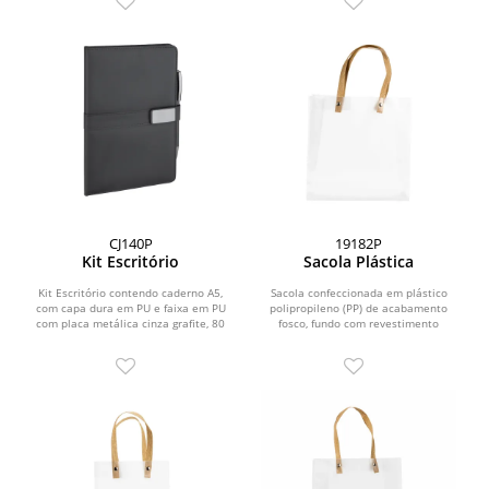
CJ140P
19182P
Kit Escritório
Sacola Plástica
Kit Escritório contendo caderno A5,
Sacola confeccionada em plástico
com capa dura em PU e faixa em PU
polipropileno (PP) de acabamento
com placa metálica cinza grafite, 80
fosco, fundo com revestimento
folhas internas...
interno em papelão e...