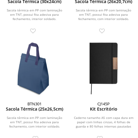
Sacola Térmica (30x24cm)
Sacola Térmica (26x20,7cm)
Sacola térmica em PP com laminação
Sacola térmica em PP com laminação
em TNT, possui fita adesiva para
em TNT, possui fita adesiva para
fechamento, interior soldado.
fechamento, com interior soldado.
BTN301
CJ145P
Sacola Térmica (25x26,5cm)
Kit Escritório
Sacola térmica em PP com laminação
Caderno tamanho A5 com capa dura em
em TNT, possui fita adesiva para
papel com linhas cinzas, 4 folhas de
fechamento, com interior soldado.
guarda e 80 folhas internas pautadas
em papel...