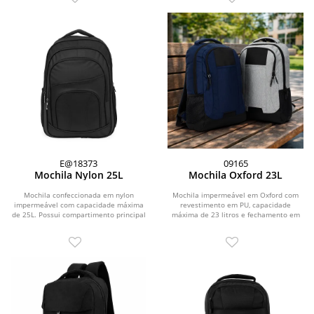
E@18373
09165
Mochila Nylon 25L
Mochila Oxford 23L
Mochila confeccionada em nylon
Mochila impermeável em Oxford com
impermeável com capacidade máxima
revestimento em PU, capacidade
de 25L. Possui compartimento principal
máxima de 23 litros e fechamento em
com divisória...
zíper com puxadores...