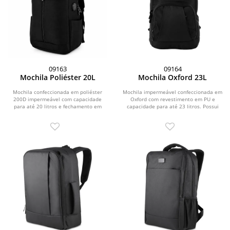
09163
09164
Mochila Poliéster 20L
Mochila Oxford 23L
Mochila confeccionada em poliéster
Mochila impermeável confeccionada em
200D impermeável com capacidade
Oxford com revestimento em PU e
para até 20 litros e fechamento em
capacidade para até 23 litros. Possui
zíper com...
compartimento...