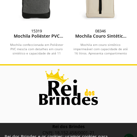
15319
08346
Mochila Poliéster PVC
Mochila Couro Sintético
Mescla 11 Litros
16L
Mochila confeccionada em Poliéster
Mochila em couro sintético
PVC mescla com detalhes em couro
impermeável com capacidade de até
sintético e capacidade de até 11
16 litros. Apresenta compartimento
litros. Apresenta...
interno com bolso para...
Rei dos Brindes
CNPJ: 18.152.458/0001-21
Rei dos Brindes e os cookies: usamos cookies para