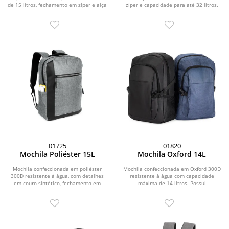
de 15 litros, fechamento em zíper e alça
zíper e capacidade para até 32 litros.
de fechamento em...
Possui...
01725
01820
Mochila Poliéster 15L
Mochila Oxford 14L
Mochila confeccionada em poliéster
Mochila confeccionada em Oxford 300D
300D resistente à água, com detalhes
resistente à água com capacidade
em couro sintético, fechamento em
máxima de 14 litros. Possui
zíper e...
compartimento principal...