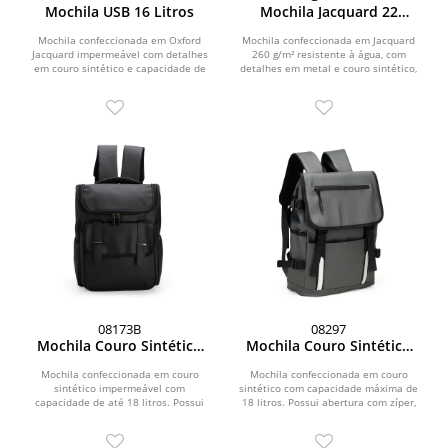
Mochila USB 16 Litros
Mochila Jacquard 22
Litros
Mochila confeccionada em Oxford
Mochila confeccionada em Jacquard
Jacquard impermeável com detalhes
260 g/m² resistente à água, com
em couro sintético e capacidade de
detalhes em metal e couro sintético,
até 15,6 litros....
fechamento em...
08173B
08297
Mochila Couro Sintético
Mochila Couro Sintético
18 Litros
18 Litros
Mochila confeccionada em couro
Mochila confeccionada em couro
sintético impermeável com
sintético com capacidade máxima de
capacidade de até 18 litros. Possui
18 litros. Possui abertura com zíper,
compartimento interno para...
tiras frontais em...