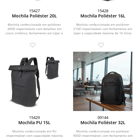
15427
15428
Mochila Poliéster 20L
Mochila Poliéster 16L
Mochila confeccionada em poliéster
Mochila confeccionada em poliéster
300D impermeável com detalhes em
210D impermeável com fechamento em
couro sintético, fechamento em zíper e
zíper e capacidade máxima de 16 litros.
capacidade...
Possui...
15429
09144
Mochila PU 15L
Mochila Poliéster 32L
Mochila confeccionada em PU
Mochila confeccionada em poliéster
impermeável com capacidade máxima
900D impermeável, com fechamento em