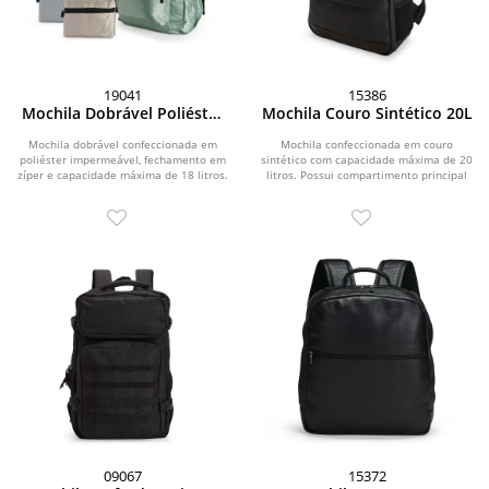
19041
15386
Mochila Dobrável Poliéster
Mochila Couro Sintético 20L
18L
Mochila dobrável confeccionada em
Mochila confeccionada em couro
poliéster impermeável, fechamento em
sintético com capacidade máxima de 20
zíper e capacidade máxima de 18 litros.
litros. Possui compartimento principal
Pode ser...
com divisória...
09067
15372