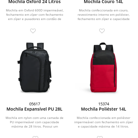
Mochila Oxford 24 Litros
Mochila Couro 14L
Mochila em Oxford 600D impermeável,
Mochila confeccionada em couro,
fechamento em zíper com fechamento
revestimento interno em poliéster,
em zíper e puxadores em cordão de
fechamento em zíper e capacidade
nylon, e...
máxima de 14 litros....
05617
15374
Mochila Expansível PU 28L
Mochila Poliéster 14L
Mochila em nylon com uma camada de
Mochila confeccionada em poliéster
PU impermeável com capacidade
impermeável com fechamento em zíper
máxima de 28 litros. Possui um
e capacidade máxima de 14 litros.
compartimento interno a...
Conta com bolso...