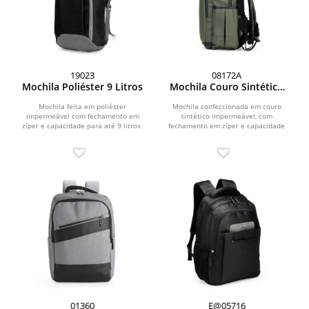
19023
08172A
Mochila Poliéster 9 Litros
Mochila Couro Sintético
USB 26L
Mochila feita em poliéster
Mochila confeccionada em couro
impermeável com fechamento em
sintético impermeável, com
zíper e capacidade para até 9 litros.
fechamento em zíper e capacidade
Possui compartimento...
de até 26 litros. Conta com...
01360
E@05716