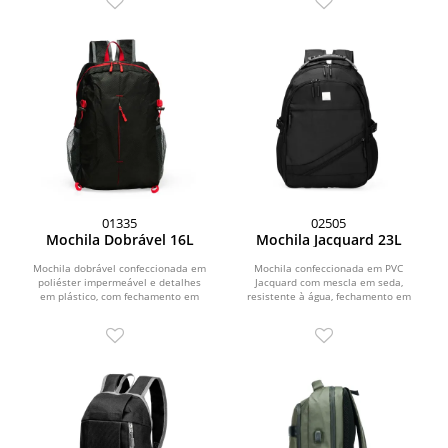
01335
02505
Mochila Dobrável 16L
Mochila Jacquard 23L
Mochila dobrável confeccionada em
Mochila confeccionada em PVC
poliéster impermeável e detalhes
Jacquard com mescla em seda,
em plástico, com fechamento em
resistente à água, fechamento em
zíper e capacidade...
zíper no compartimento...