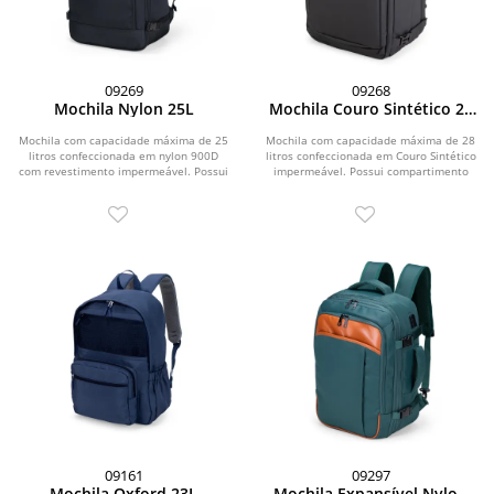
09269
09268
Mochila Nylon 25L
Mochila Couro Sintético 28
Litros
Mochila com capacidade máxima de 25
Mochila com capacidade máxima de 28
litros confeccionada em nylon 900D
litros confeccionada em Couro Sintético
com revestimento impermeável. Possui
impermeável. Possui compartimento
três...
principal...
09161
09297
Mochila Oxford 23L
Mochila Expansível Nylon