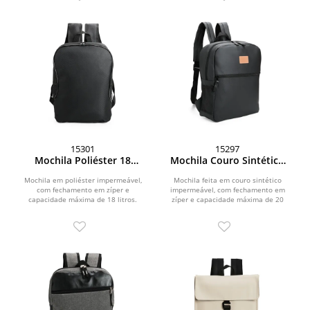
15301
15297
Mochila Poliéster 18
Mochila Couro Sintético
Litros
20 Litros
Mochila em poliéster impermeável,
Mochila feita em couro sintético
com fechamento em zíper e
impermeável, com fechamento em
capacidade máxima de 18 litros.
zíper e capacidade máxima de 20
Conta com divisória interna...
litros. Apresenta...