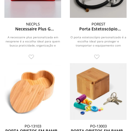
NECPLS
POREST
Necessaire Plus G
Porta Estetoscópio
Personalizada
Personalizado
A necessaire plus personalizada em
O porta estetoscópio personalizado é a
neoprene é a escolha ideal para quem
escolha ideal para proteger e
busca praticidade, organização e
transportar o equipamento com
durabilidade no...
praticidade e...
PO-13103
PO-13003
PORTA OBJETOS EM BAMBU
PORTA OBJETOS EM BAMBU