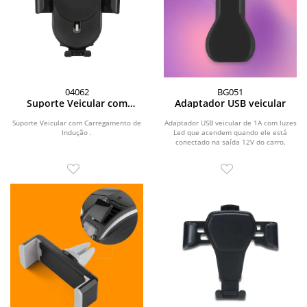
04062
BG051
Suporte Veicular com
Adaptador USB veicular
Carregamento de Indução
Suporte Veicular com Carregamento de
Adaptador USB veicular de 1A com luzes
Indução .
Led que acendem quando ele está
conectado na saída 12V do carro.