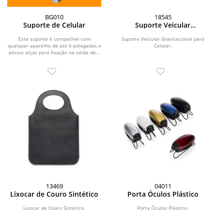
BG010
18545
Suporte de Celular
Suporte Veicular
Gravitacional para Celular
Este suporte é compatível com
Suporte Veicular Gravitacional para
qualquer aparelho de até 6 polegadas e
Celular.
possui alças para fixação na saída de...
13469
04011
Lixocar de Couro Sintético
Porta Óculos Plástico
Lixocar de Couro Sintético.
Porta Óculos Plástico.