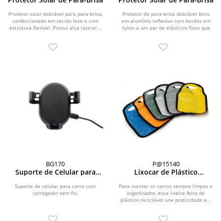
Protetor solar dobrável para para-brisa,
Protetor de para-brisa dobrável feito
confeccionado em tecido leve e com
em alumínio reflexivo com bordas em
estrutura flexível. Possui alça lateral...
nylon e um par de elásticos fixos que
mantêm o...
BG170
P@15140
Suporte de Celular para
Lixocar de Plástico
Carro
Reciclável
Suporte de celular para carro com
Para manter os carros sempre limpos e
carregador sem fio.
organizados, essa lixeira feita de
plástico reciclável une praticidade e...