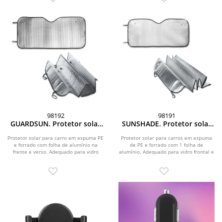
98192
98191
GUARDSUN. Protetor solar
SUNSHADE. Protetor solar
para carros em espuma PE e
para carros em espuma de
forrado com folha de
PE e forrado com 1 folha de
Protetor solar para carro em espuma PE
Protetor solar para carros em espuma
e forrado com folha de alumínio na
alumínio
de PE e forrado com 1 folha de
alumínio
frente e verso. Adequado para vidro
alumínio. Adequado para vidro frontal e
frontal e...
incluso 2...