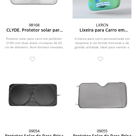
98168
LXRCN
CLYDE. Protetor solar para
Lixeira para Carro em
carro em poliéster 210D
Neoprene Personalizada
com duas áreas circulares
Protetor solar para carro em poliéster
A lixeira para carro personalizada em
210D com duas áreas circulares de 65
de 65 cm
neoprene é um brinde funcional e de
cm de diâmetro. Num formato inovador,
grande utilidade, ideal para manter o
este...
interior do...
09054
09055
Protetor Solar de Para-Brisa
Protetor Solar de Para-Brisa