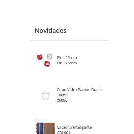
Novidades
Pin - 25mm
Pin - 25mm
Copo Vidro Parede Dupla
160ml
06096
Caderno inteligente
CDI 001