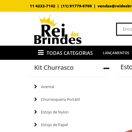
11 4232-7142 |
(11) 91779-9700 |
vendas@reidosbr
TODAS CATEGORIAS
LANÇAMENTOS
Est
Kit Churrasco
Avental
Churrasqueira Portátil
Estojo de Nylon
Estojo de Papel