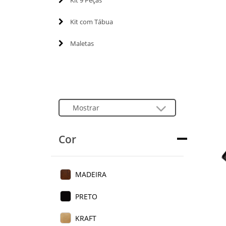
Kit 9 Peças
Kit com Tábua
Maletas
Cor
MADEIRA
PRETO
KRAFT