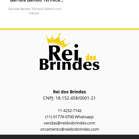
500ml com Infusor
Garrafa Bambu Térmica 500ml com
Infusor.
Rei dos Brindes
CNPJ: 18.152.458/0001-21
11 4232-7142
(11) 91779-9700 Whatsapp
vendas@reidosbrindes.com
orcamento@reidosbrindes.com