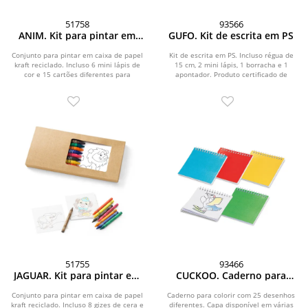
51758
93566
ANIM. Kit para pintar em
GUFO. Kit de escrita em PS
caixa de papel kraft
reciclado
Conjunto para pintar em caixa de papel
Kit de escrita em PS. Incluso régua de
kraft reciclado. Incluso 6 mini lápis de
15 cm, 2 mini lápis, 1 borracha e 1
cor e 15 cartões diferentes para
apontador. Produto certificado de
pintar....
acordo com a...
51755
93466
JAGUAR. Kit para pintar em
CUCKOO. Caderno para
caixa de cartão
colorir com 25 desenhos
diferentes
Conjunto para pintar em caixa de papel
Caderno para colorir com 25 desenhos
kraft reciclado. Incluso 8 gizes de cera e
diferentes. Capa disponível em várias