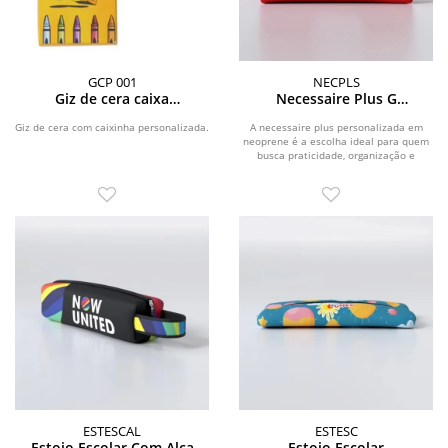
GCP 001
NECPLS
Giz de cera caixa
Necessaire Plus G
personalizada
Personalizada
Giz de cera com caixinha personalizada.
A necessaire plus personalizada em
neoprene é a escolha ideal para quem
busca praticidade, organização e
durabilidade no...
ESTESCAL
ESTESC
Estojo Escolar Com Alça
Estojo Escolar