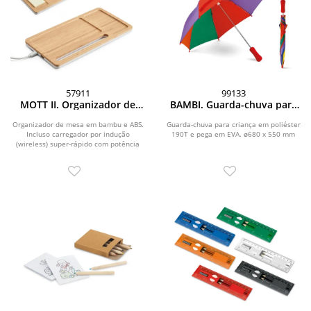
57911
99133
MOTT II. Organizador de
BAMBI. Guarda-chuva para
secretária (mesa) em bambu
criança em poliéster
e ABS com carregador por
Organizador de mesa em bambu e ABS.
Guarda-chuva para criança em poliéster
indução super-rápido (15W)
Incluso carregador por indução
190T e pega em EVA. ø680 x 550 mm
(wireless) super-rápido com potência
máxima de 15W,...