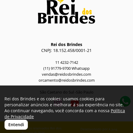
Rei dos Brindes
CNPJ: 18.152.458/0001-21
11 4232-7142
(11) 91779-9700 Whatsapp
vendas@reidosbrindes.com
orcamento@reidosbrindes.com
São Caetano do Sul -São Paulo
Rei dos Brindes e os cookies: usamos cookies para
personalizar anúncios e melhorar a sua experiência no site.
Ao continuar navegando, você concorda com a nossa
Política
de Privacidade
Entendi
Todos os direitos reservados Rei dos
Desenvolvido por
A. Jung
Brindes © 2026