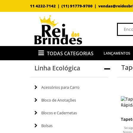
11 4232-7142 |
(11) 91779-9700 |
vendas@reidosbr
TODAS CATEGORIAS
LANÇAMENTOS
Tap
Linha Ecológica
Acessórios para Carro
Bloco de Anotações
Blocos e Cadernetas
Tapet
Bolsas
Secag
Nosso 