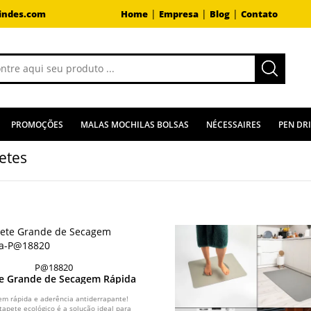
|
|
|
indes.com
Home
Empresa
Blog
Contato
PROMOÇÕES
MALAS MOCHILAS BOLSAS
NÉCESSAIRES
PEN DR
etes
P@18820
e Grande de Secagem Rápida
em rápida e aderência antiderrapante!
tapete ecológico é a solução ideal para