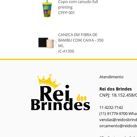
Copo com canudo full
printing
AZUL 2
CPFP 001
CANECA EM FIBRA DE
BAMBU COM CAIXA - 350
ML
IC-A1350
Atendimento
Rei dos Brindes
CNPJ: 18.152.458/
11 4232-7142
(11) 91779-9700 Wh
vendas@reidosbrin
orcamento@reidosb