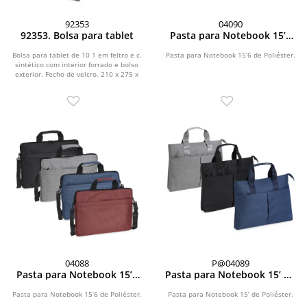
92353
04090
92353. Bolsa para tablet
Pasta para Notebook 15’6
de Poliéster
Bolsa para tablet de 10 1 em feltro e c.
Pasta para Notebook 15’6 de Poliéster.
sintético com interior forrado e bolso
exterior. Fecho de velcro. 210 x 275 x
7...
04088
P@04089
Pasta para Notebook 15’6
Pasta para Notebook 15’ de
de Poliéster
Poliéster
Pasta para Notebook 15’6 de Poliéster.
Pasta para Notebook 15’ de Poliéster.