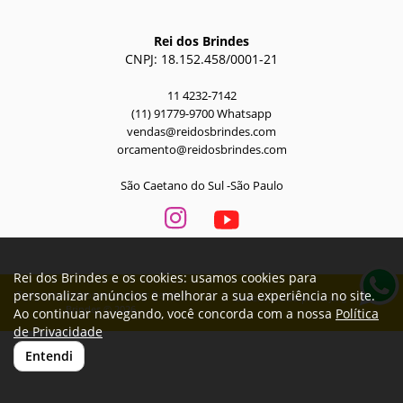
Rei dos Brindes
CNPJ: 18.152.458/0001-21
11 4232-7142
(11) 91779-9700 Whatsapp
vendas@reidosbrindes.com
orcamento@reidosbrindes.com
São Caetano do Sul -São Paulo
Rei dos Brindes e os cookies: usamos cookies para
personalizar anúncios e melhorar a sua experiência no site.
Todos os direitos reservados Rei dos
Desenvolvido por
A. Jung
Brindes © 2026
Ao continuar navegando, você concorda com a nossa
Política
de Privacidade
Entendi