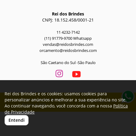
Rei dos Brindes
CNPJ: 18.152.458/0001-21
11 4232-7142
(11) 91779-9700 Whatsapp
vendas@reidosbrindes.com
orcamento@reidosbrindes.com
São Caetano do Sul -São Paulo
Rei dos Brindes e os cookies: usamos cookies para
personalizar anúncios e melhorar a sua experiência no site.
Todos os direitos reservados Rei dos
Desenvolvido por
A. Jung
Brindes © 2026
Ao continuar navegando, você concorda com a nossa
Política
de Privacidade
Entendi