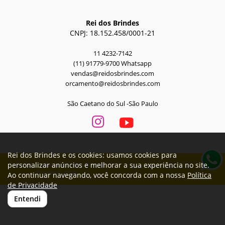
Rei dos Brindes
CNPJ: 18.152.458/0001-21
11 4232-7142
(11) 91779-9700 Whatsapp
vendas@reidosbrindes.com
orcamento@reidosbrindes.com
São Caetano do Sul -São Paulo
Rei dos Brindes e os cookies: usamos cookies para
personalizar anúncios e melhorar a sua experiência no site.
Todos os direitos reservados Rei dos
Desenvolvido por
A. Jung
Brindes © 2026
Ao continuar navegando, você concorda com a nossa
Política
de Privacidade
Entendi