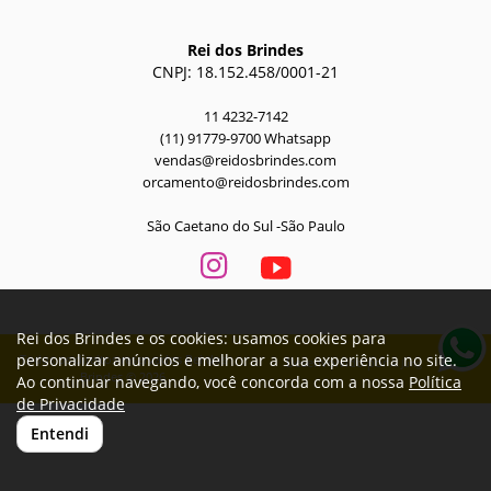
Rei dos Brindes
CNPJ: 18.152.458/0001-21
11 4232-7142
(11) 91779-9700 Whatsapp
vendas@reidosbrindes.com
orcamento@reidosbrindes.com
São Caetano do Sul -São Paulo
Rei dos Brindes e os cookies: usamos cookies para
personalizar anúncios e melhorar a sua experiência no site.
Todos os direitos reservados Rei dos
Desenvolvido por
A. Jung
Brindes © 2026
Ao continuar navegando, você concorda com a nossa
Política
de Privacidade
Entendi