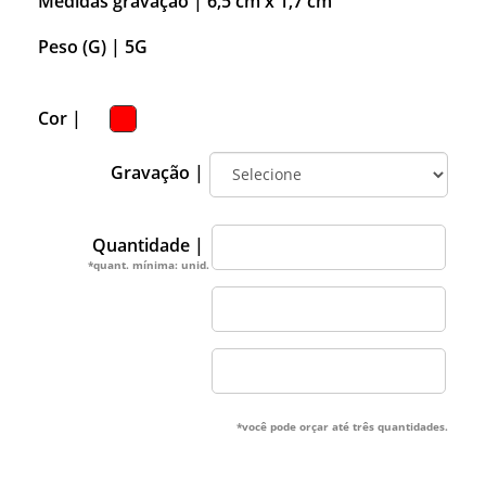
Medidas gravação |
6,5 cm x 1,7 cm
Peso (G) |
5G
Cor |
Gravação |
Quantidade |
*quant. mínima: unid.
*você pode orçar até três quantidades.