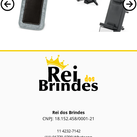
93260
97366
93260. Bolsa para celular
WALLIS. Porta celular para
carro em ABS
Bolsa para celular em feltro e c.
Porta celular para carro em ABS. Realize
sintético com bolso exterior. 90 x 142 x
sua viagem com seu celular em
5 mm | Bolso: 62 x 102 mm
segurança, com clipe para fixação na
área de...
Rei dos Brindes
CNPJ: 18.152.458/0001-21
11 4232-7142