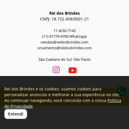
Rei dos Brindes
CNPJ: 18.152.458/0001-21
11 4232-7142
(11) 91779-9700 Whatsapp
vendas@reidosbrindes.com
orcamento@reidosbrindes.com
São Caetano do Sul -São Paulo
Rei dos Brindes e os cookies: usamos cookies para
personalizar anúncios e melhorar a sua experiência no site.
Todos os direitos reservados Rei dos
Desenvolvido por
A. Jung
Brindes © 2026
Ao continuar navegando, você concorda com a nossa
Política
de Privacidade
Entendi