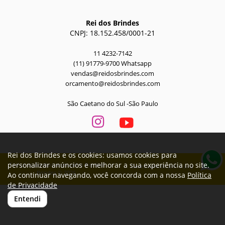
Rei dos Brindes
CNPJ: 18.152.458/0001-21
11 4232-7142
(11) 91779-9700 Whatsapp
vendas@reidosbrindes.com
orcamento@reidosbrindes.com
São Caetano do Sul -São Paulo
Rei dos Brindes e os cookies: usamos cookies para
personalizar anúncios e melhorar a sua experiência no site.
Todos os direitos reservados Rei dos
Desenvolvido por
A. Jung
Brindes © 2026
Ao continuar navegando, você concorda com a nossa
Política
de Privacidade
Entendi