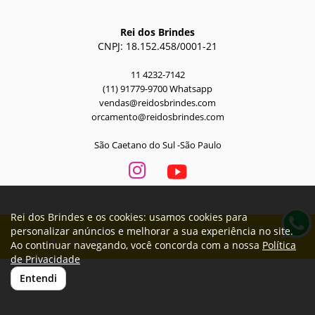
Rei dos Brindes
CNPJ: 18.152.458/0001-21
11 4232-7142
(11) 91779-9700 Whatsapp
vendas@reidosbrindes.com
orcamento@reidosbrindes.com
São Caetano do Sul -São Paulo
Rei dos Brindes e os cookies: usamos cookies para
personalizar anúncios e melhorar a sua experiência no site.
Todos os direitos reservados Rei dos
Desenvolvido por
A. Jung
Brindes © 2026
Ao continuar navegando, você concorda com a nossa
Política
de Privacidade
Entendi