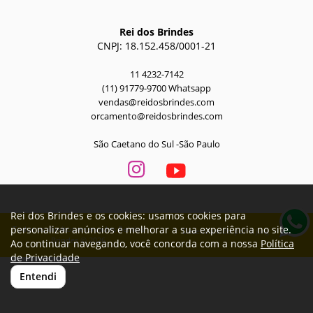
Rei dos Brindes
CNPJ: 18.152.458/0001-21
11 4232-7142
(11) 91779-9700 Whatsapp
vendas@reidosbrindes.com
orcamento@reidosbrindes.com
São Caetano do Sul -São Paulo
Rei dos Brindes e os cookies: usamos cookies para
personalizar anúncios e melhorar a sua experiência no site.
Todos os direitos reservados Rei dos
Desenvolvido por
A. Jung
Brindes © 2026
Ao continuar navegando, você concorda com a nossa
Política
de Privacidade
Entendi