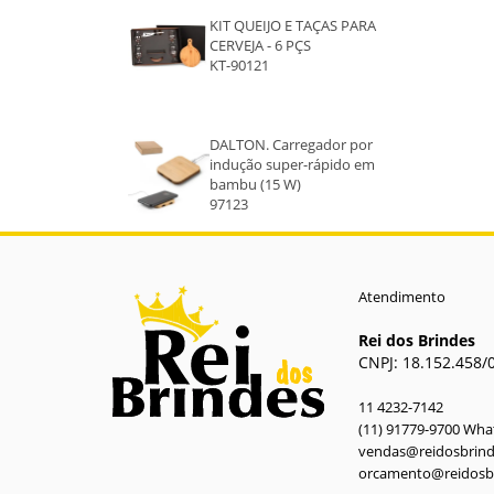
KIT QUEIJO E TAÇAS PARA
CERVEJA - 6 PÇS
KT-90121
DALTON. Carregador por
indução super-rápido em
bambu (15 W)
97123
Atendimento
Rei dos Brindes
CNPJ: 18.152.458/
11 4232-7142
(11) 91779-9700 Wh
vendas@reidosbrin
orcamento@reidosb