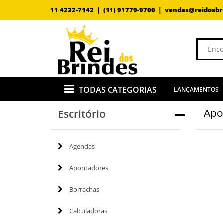
11 4232-7142 |
(11) 91779-9700 |
vendas@reidosbr
TODAS CATEGORIAS
LANÇAMENTOS
Apo
Escritório
Agendas
Apontadores
Borrachas
Calculadoras