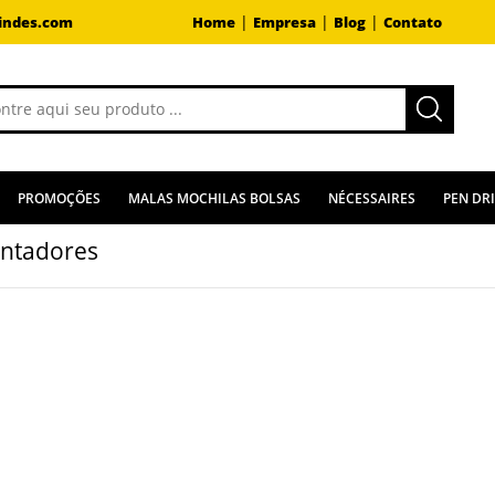
|
|
|
indes.com
Home
Empresa
Blog
Contato
PROMOÇÕES
MALAS MOCHILAS BOLSAS
NÉCESSAIRES
PEN DR
ntadores