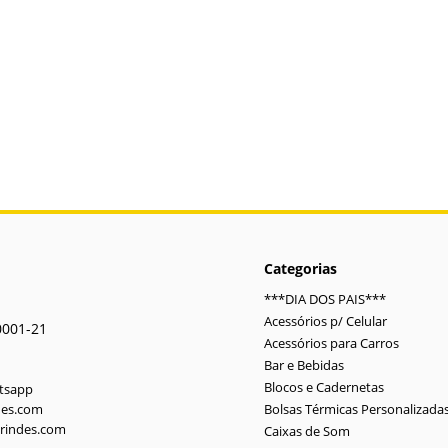
Categorias
***DIA DOS PAIS***
Acessórios p/ Celular
0001-21
Acessórios para Carros
Bar e Bebidas
Blocos e Cadernetas
atsapp
des.com
Bolsas Térmicas Personalizada
rindes.com
Caixas de Som