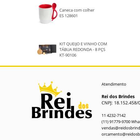
Caneca com colher
ES 128601
KIT QUEIJO E VINHO COM
TÁBUA REDONDA - 8 PÇS
KT-90106
Atendimento
Rei dos Brindes
CNPJ: 18.152.458/
11 4232-7142
(11) 91779-9700 Wh
vendas@reidosbrin
orcamento@reidosb