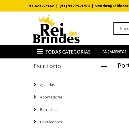
11 4232-7142 |
(11) 91779-9700 |
vendas@reidosbr
TODAS CATEGORIAS
LANÇAMENTOS
Por
Escritório
Agendas
Apontadores
Borrachas
Calculadoras