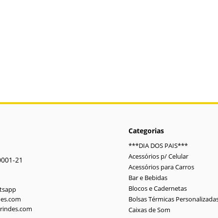
Categorias
***DIA DOS PAIS***
Acessórios p/ Celular
0001-21
Acessórios para Carros
Bar e Bebidas
Blocos e Cadernetas
atsapp
des.com
Bolsas Térmicas Personalizada
rindes.com
Caixas de Som