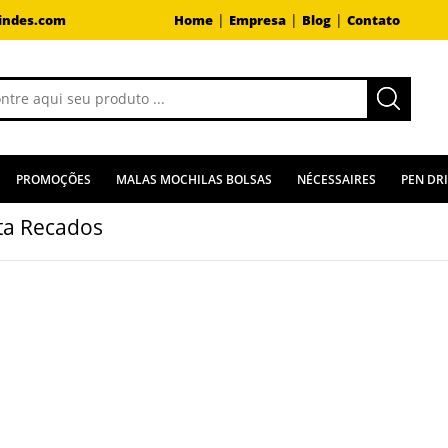
|
|
|
indes.com
Home
Empresa
Blog
Contato
PROMOÇÕES
MALAS MOCHILAS BOLSAS
NÉCESSAIRES
PEN DR
ta Recados