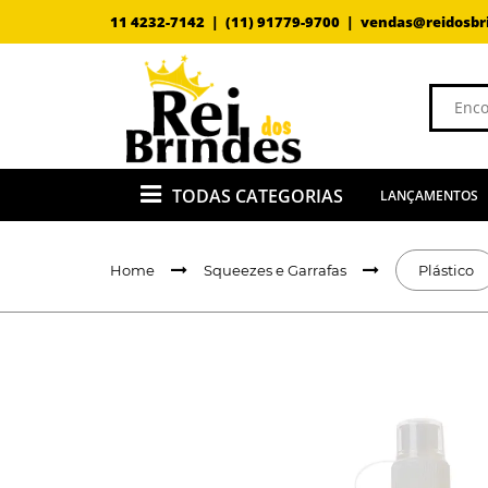
11 4232-7142 |
(11) 91779-9700 |
vendas@reidosbr
TODAS CATEGORIAS
LANÇAMENTOS
Home
Squeezes e Garrafas
Plástico