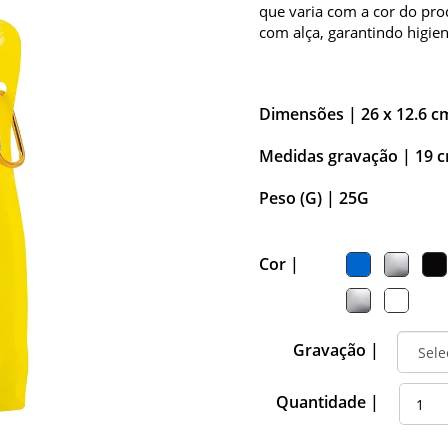
que varia com a cor do pro
com alça, garantindo higien
Dimensões |
26 x 12.6 c
Medidas gravação |
19 c
Peso (G) |
25G
Cor |
Gravação |
Quantidade |