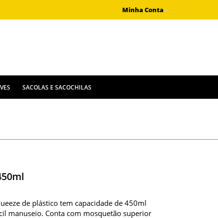
Minha Conta
IVES
SACOLAS E SACOCHILAS
450ml
queeze de plástico tem capacidade de 450ml
ácil manuseio. Conta com mosquetão superior