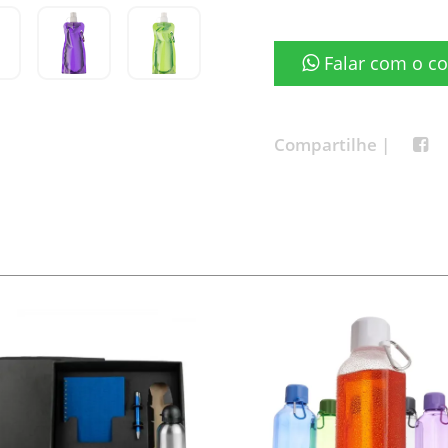
Falar com o co
Compartilhe |