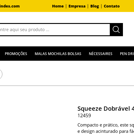
|
|
|
indes.com
Home
Empresa
Blog
Contato
PROMOÇÕES
MALAS MOCHILAS BOLSAS
NÉCESSAIRES
PEN DR
Squeeze Dobrável 
12459
Compacto e prático, este s
e design acinturado para f