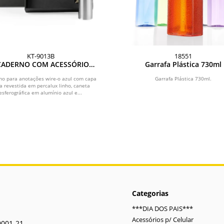
KT-9013B
18551
 CADERNO COM ACESSÓRIOS -
Garrafa Plástica 730ml
3 PÇS
no para anotações wire-o azul com capa
Garrafa Plástica 730ml.
a revestida em percalux linho, caneta
esferográfica em alumínio azul e...
Categorias
***DIA DOS PAIS***
Acessórios p/ Celular
0001-21