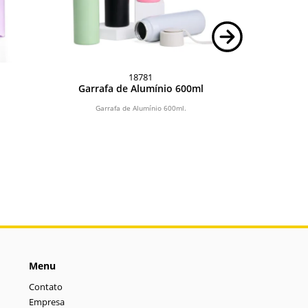
18781
Garrafa de Alumínio 600ml
DECNOP. 
PE com b
pull e ac
Garrafa de Alumínio 600ml.
Squeeze dobr
push-pull e
tampa tra
Menu
Contato
Empresa