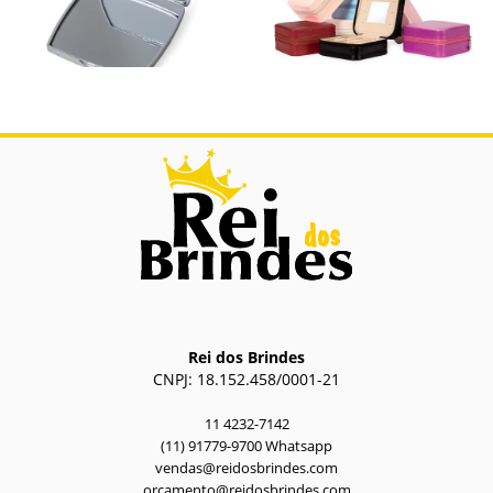
18607
08142
Espelho Duplo Sem
Porta-Joias com Espelho
Aumento Plástico
Espelho Duplo Sem Aumento Plástico.
Porta-Joias com Espelho.
Rei dos Brindes
CNPJ: 18.152.458/0001-21
11 4232-7142
(11) 91779-9700 Whatsapp
vendas@reidosbrindes.com
orcamento@reidosbrindes.com