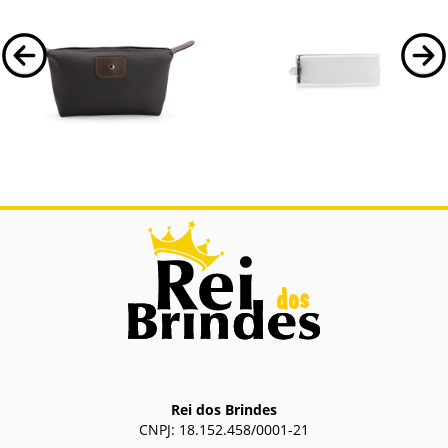
15324
18676
Nécessaire de Couro
Plaquinha Metálica
Sintético
Nécessaire em couro sintético
Plaquinha Metálica.
impermeável e fechamento em zíper e
detalhe frontal metálico.
Rei dos Brindes
CNPJ: 18.152.458/0001-21