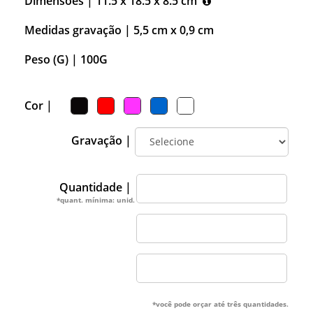
Dimensões |
11.5 x 18.5 x 8.5 cm
Medidas gravação |
5,5 cm x 0,9 cm
Peso (G) |
100G
Cor |
Gravação |
Quantidade |
*quant. mínima: unid.
*você pode orçar até três quantidades.