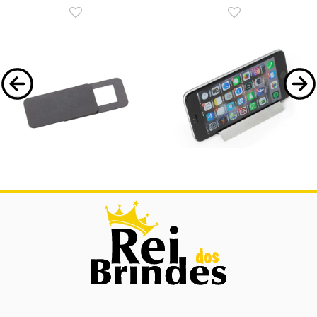
14222P
14052
Protetor para Câmera
Porta Celular Inox
Protetor para Câmera.
Porta Celular Inox.