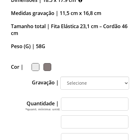
Medidas gravação |
11,5 cm x 16,8 cm
Tamanho total |
Fita Elástica 23,1 cm – Cordão 46
cm
Peso (G) |
58G
Cor |
Gravação |
Quantidade |
*quant. mínima: unid.