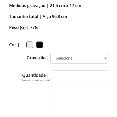
Medidas gravação |
21,5 cm x 17 cm
Tamanho total |
Alça 96,8 cm
Peso (G) |
77G
Cor |
Gravação |
Quantidade |
*quant. mínima: unid.