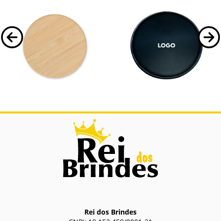
06073
BG169
Carregador via Indução
Base para Recarga Celular
Luminosa
Carregador via Indução.
Base para recarregar celular por
indução, o logo fica iluminado.
Rei dos Brindes