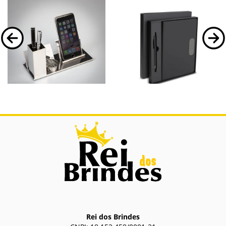
14005
CAD455P
Kit Escritório 4 em 1
Kit escritório A5 em PU e
Caneta Metalica
Kit Escritório 4 em 1.
Kit escritório contendo caderno de
anotações tamanho A5 com capa em PU
e plaquinha metálica em aço inox,
caneta em...
Rei dos Brindes