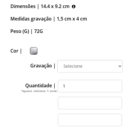
Dimensões |
14.4 x 9.2 cm
Medidas gravação |
1,5 cm x 4 cm
Peso (G) |
72G
Cor |
Gravação |
Quantidade |
*quant. mínima: 1 unid.